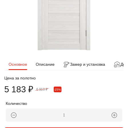
Основное
Описание
Замер и установка
Дос
Цена за полотно
5 183 ₽
6 910 ₽
-25%
Количество