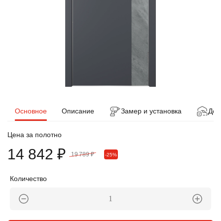
Основное
Описание
Замер и установка
Дос
Цена за полотно
14 842 ₽
19 789 ₽
-25%
Количество