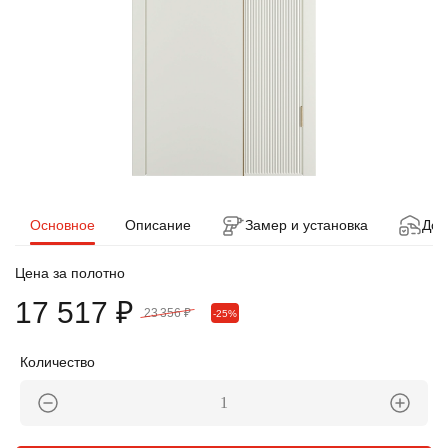
Основное
Описание
Замер и установка
Дос
Цена за полотно
17 517 ₽
23 356 ₽
-25%
Количество