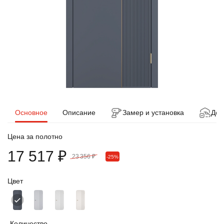
Основное
Описание
Замер и установка
Дос
Цена за полотно
17 517 ₽
23 356 ₽
-25%
Цвет
Количество