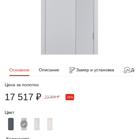
Основное
Описание
Замер и установка
Дос
Цена за полотно
17 517 ₽
23 356 ₽
-25%
Цвет
Количество