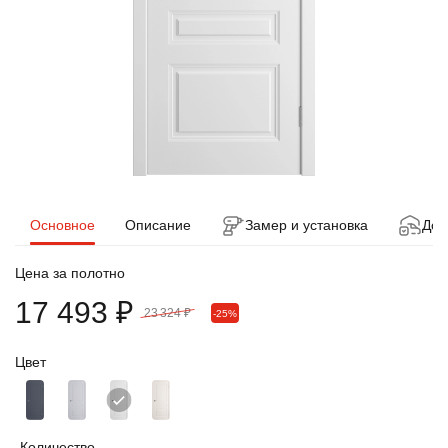
Основное
Описание
Замер и установка
Дос
Цена за полотно
17 493 ₽
23 324 ₽
-25%
Цвет
Количество