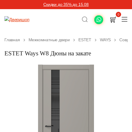
Скидки до 35% до 15.08
0
Главная
Межкомнатные двери
ESTET
WAYS
Совре
ESTET Ways W8 Дюны на закате