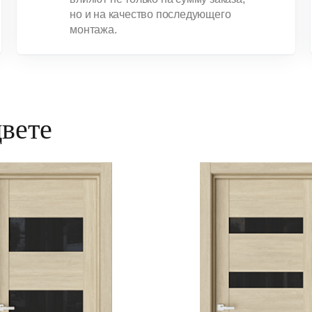
но и на качество последующего
монтажа.
цвете