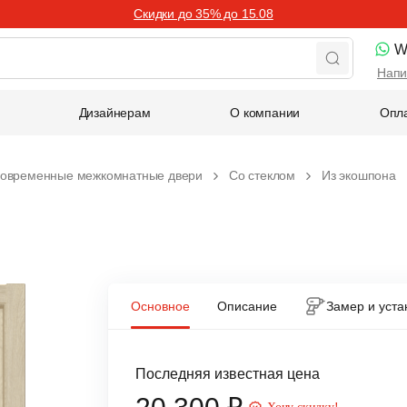
Скидки до 35% до 15.08
W
Напи
Дизайнерам
О компании
Опла
овременные межкомнатные двери
Со стеклом
Из экошпона
Основное
Описание
Замер и уста
Последняя известная цена