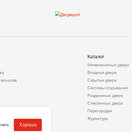
Каталог
Межкомнатные двери
ка
Входные двери
сионалов
Скрытые двери
Системы открывания
Раздвижные двери
Стеклянные двери
ата
Перегородки
альных данных
Фурнитура
Хорошо
ючить
еров