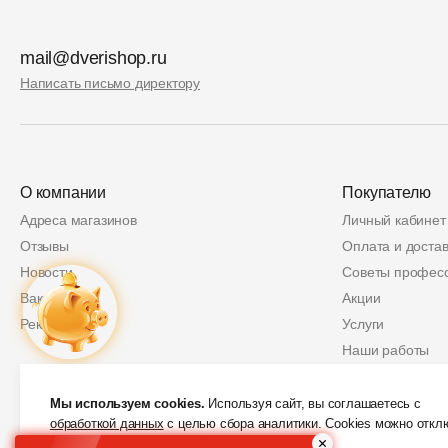
mail@dverishop.ru
Написать письмо директору
О компании
Покупателю
Адреса магазинов
Личный кабинет
Отзывы
Оплата и достав
Новости
Советы профес
Вакансии
Акции
Реквизиты
Услуги
Наши работы
Политика возвр
Купон
2 000 руб.
Защита персон
Мы используем cookies.
Используя сайт, вы соглашаетесь с
обработкой данных
с целью сбора аналитики. Cookies можно откл
Скидки от партн
в любой момент в настройках вашего браузера.