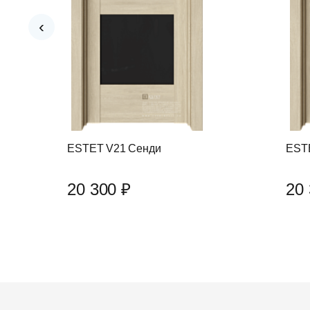
‹
ESTET V21 Сенди
EST
20 300 ₽
20 