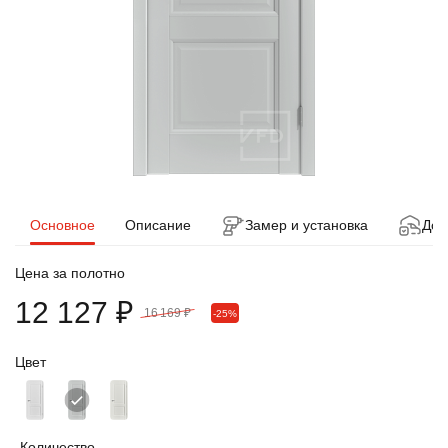
Основное
Описание
Замер и установка
Дос
Цена за полотно
12 127 ₽
16 169 ₽
-25%
Цвет
Количество