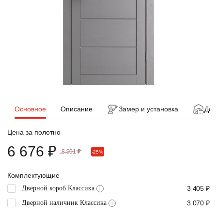
Основное
Описание
Замер и установка
Дос
Цена за полотно
6 676 ₽
8 901 ₽
-25%
Комплектующие
Дверной короб Классика
3 405 ₽
i
Дверной наличник Классика
3 070 ₽
i