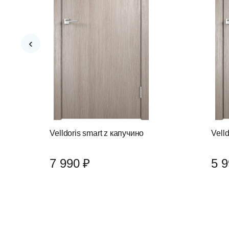
‹
Velldoris smart z капучино
Vell
7 990 ₽
5 9