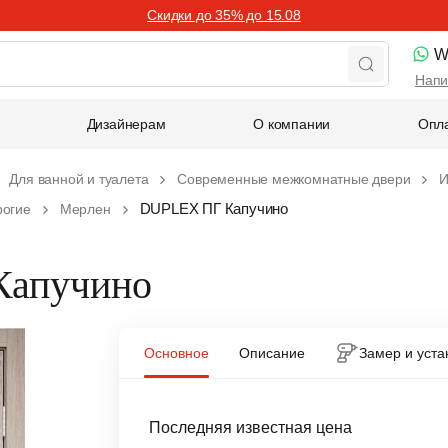
Скидки до 35% до 15.08
W
Напи
Дизайнерам
О компании
Опла
Для ванной и туалета
Современные межкомнатные двери
И
DUPLEX ПГ Капучино
рогие
Мерлен
Капучино
Основное
Описание
Замер и уста
Последняя известная цена