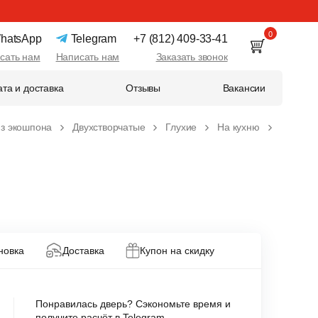
0
hatsApp
Telegram
+7 (812) 409-33-41
сать нам
Написать нам
Заказать звонок
та и доставка
Отзывы
Вакансии
з экошпона
Двухстворчатые
Глухие
На кухню
новка
Доставка
Купон на скидку
Понравилась дверь? Сэкономьте время и
получите расчёт в Telegram