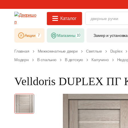
Каталог
Акции
7
Магазины
10
Замер и установка
Главная
Межкомнатные двери
Светлые
Duplex
Модерн
В спальню
В детскую
Капучино
Недо
Velldoris DUPLEX ПГ 