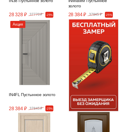
IN38 Пустынное золото
INMiaviM Пустынное
золото
28 328 ₽
28 384 ₽
37770 ₽
37845 ₽
-25%
-25%
Акция
IN4FL Пустынное золото
28 384 ₽
37845 ₽
-25%