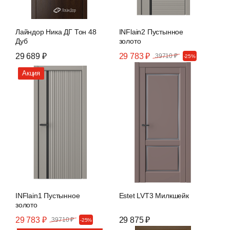
Лайндор Ника ДГ Тон 48
INFlain2 Пустынное
Дуб
золото
29 689 ₽
29 783 ₽
39710 ₽
-25%
Акция
INFlain1 Пустынное
Estet LVT3 Милкшейк
золото
29 783 ₽
29 875 ₽
39710 ₽
-25%