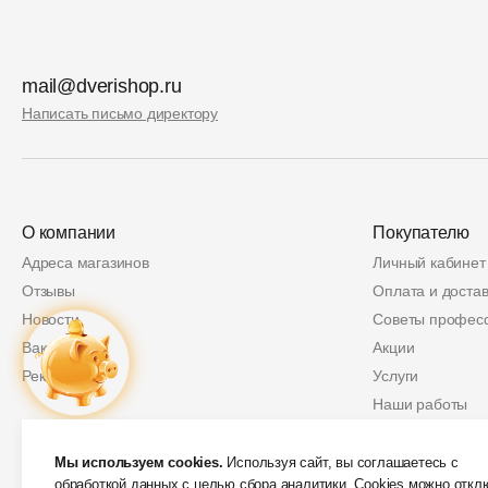
mail@dverishop.ru
Написать письмо директору
О компании
Покупателю
Адреса магазинов
Личный кабинет
Отзывы
Оплата и достав
Новости
Советы профес
Вакансии
Акции
Реквизиты
Услуги
Наши работы
Политика возвр
Купон
2 000 руб.
Защита персон
Мы используем cookies.
Используя сайт, вы соглашаетесь с
обработкой данных
с целью сбора аналитики. Cookies можно откл