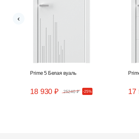
‹
Prime 5 Белая вуаль
Prim
18 930 ₽
17 
25240 ₽
-25%