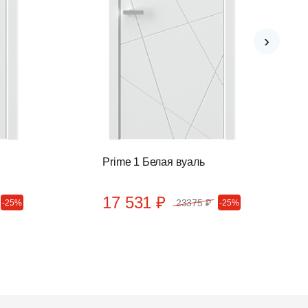
›
Prime 1 Белая вуаль
17 531 ₽
23375 ₽
-25%
-25%