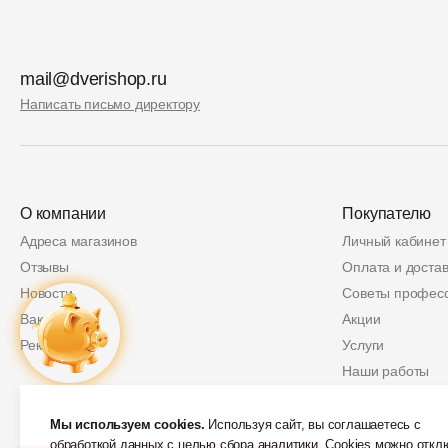
mail@dverishop.ru
Написать письмо директору
О компании
Покупателю
Адреса магазинов
Личный кабинет
Отзывы
Оплата и достав
Новости
Советы профес
Вакансии
Акции
Реквизиты
Услуги
Наши работы
Политика возвр
Купон
2 000 руб.
Защита персон
Мы используем cookies.
Используя сайт, вы соглашаетесь с
обработкой данных
с целью сбора аналитики. Cookies можно откл