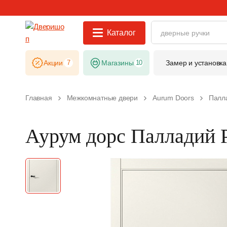
Каталог
Акции
7
Магазины
10
Замер и установка
Главная
Межкомнатные двери
Aurum Doors
Палл
Аурум дорс Палладий 