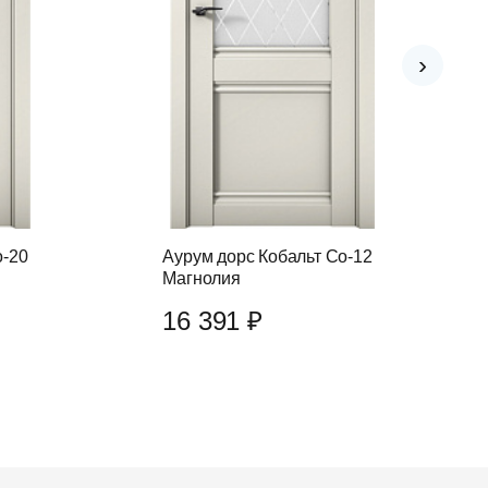
›
o-20
Аурум дорс Кобальт Co-12
Магнолия
16 391 ₽