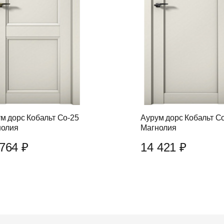
м дорс Кобальт Co-25
Аурум дорс Кобальт C
нолия
Магнолия
764 ₽
14 421 ₽