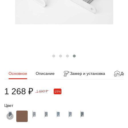
Основное
Описание
Замер и установка
Дос
1 268 ₽
1 690 ₽
-25%
Цвет