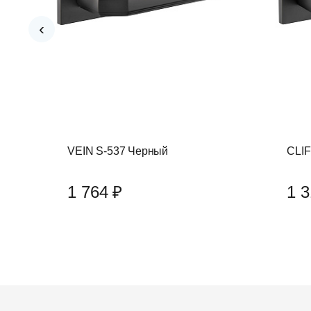
‹
VEIN S-537 Черный
CLIF
1 764 ₽
1 3