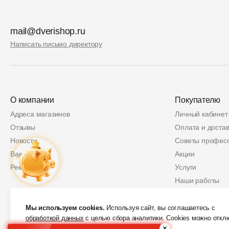
mail@dverishop.ru
Написать письмо директору
О компании
Покупателю
Адреса магазинов
Личный кабинет
Отзывы
Оплата и достав
Новости
Советы профес
Вакансии
Акции
Реквизиты
Услуги
Наши работы
Политика возвр
Купон
2 000 руб.
Защита персон
Мы используем cookies.
Используя сайт, вы соглашаетесь с
обработкой данных
с целью сбора аналитики. Cookies можно откл
Скидки от партн
в любой момент в настройках вашего браузера.