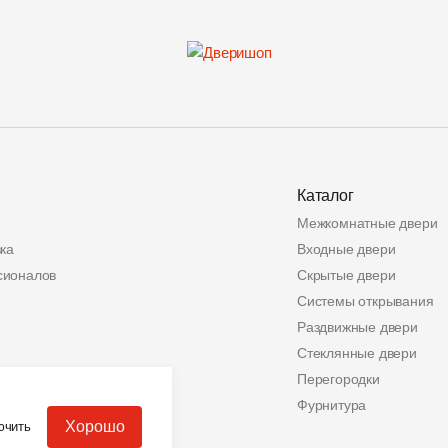
Каталог
Межкомнатные двери
ка
Входные двери
сионалов
Скрытые двери
Системы открывания
Раздвижные двери
Стеклянные двери
ата
Перегородки
альных данных
Фурнитура
Хорошо
ючить
еров